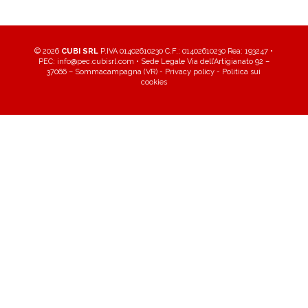
©
2026
CUBI SRL
P.IVA 01402610230
C.F.: 01402610230 Rea: 193247 •
PEC:
info@pec.cubisrl.com
• Sede Legale Via dell’Artigianato 92 –
37066 – Sommacampagna (VR)
-
Privacy policy
-
Politica sui
cookies